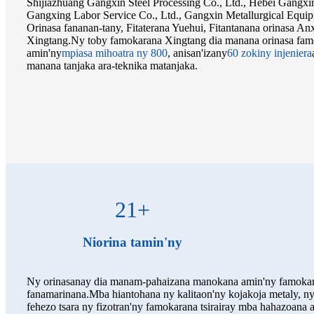
Shijiazhuang Gangxin Steel Processing Co., Ltd., Hebei Gangxi
Gangxing Labor Service Co., Ltd., Gangxin Metallurgical Equip
Orinasa fananan-tany, Fitaterana Yuehui, Fitantanana orinasa A
Xingtang.Ny toby famokarana Xingtang dia manana orinasa famo
amin'ny
mpiasa mihoatra ny 800
, anisan'izany
60 zokiny injeniera
manana tanjaka ara-teknika matanjaka.
21
+
Niorina tamin'ny
Ny orinasanay dia manam-pahaizana manokana amin'ny famokaran
fanamarinana.Mba hiantohana ny kalitaon'ny kojakoja metaly, n
fehezo tsara ny fizotran'ny famokarana tsirairay mba hahazoana 