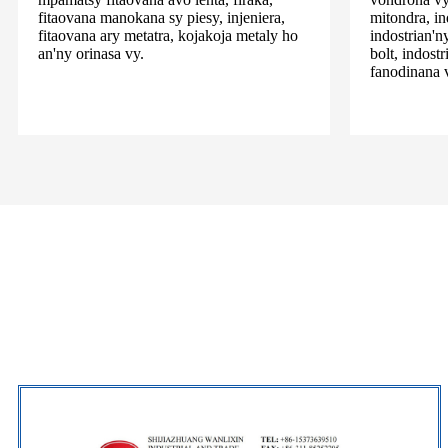
fitaovana manokana sy piesy, injeniera,
mitondra, in
fitaovana ary metatra, kojakoja metaly ho
indostrian'n
an'ny orinasa vy.
bolt, indost
fanodinana 