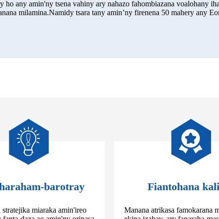
likely ho any amin'ny tsena vahiny ary nahazo fahombiazana voalohany i
ranana milamina.Namidy tsara tany amin’ny firenena 50 mahery any Eor
haraham-barotray
Fiantohana kal
stratejika miaraka amin'ireo
Manana atrikasa famokarana m
 fanta-daza ao amin'ny orinasa
ekipa izahay, ary fanaraha-mas