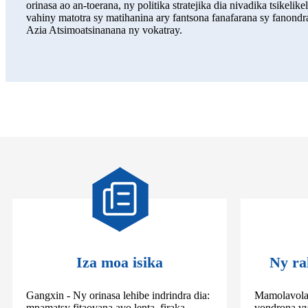
orinasa ao an-toerana, ny politika stratejika dia nivadika tsike
vahiny matotra sy matihanina ary fantsona fanafarana sy fanond
Azia Atsimoatsinanana ny vokatray.
Iza moa isika
Ny ra
Gangxin - Ny orinasa lehibe indrindra dia:
Mamolavola 
mpamatsy fitaovana avo lenta, firaka,
vondrona vy