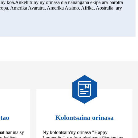
hany koa.Ankehitriny ny orinasa dia nanangana ekipa ara-barotra
opa, Amerika Avaratra, Amerika Atsimo, Afrika, Aostralia, ary
itao
Kolontsaina orinasa
atihanina sy
Ny kolontsain'ny orinasa "Happy
o kalitao
Longevity", ny foto-pisainana fitantanana