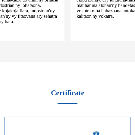
dostrian'ny lohataona,
matihanina alohan'ny handefa
y kojakoja fiara, indostrian'ny
vokatra mba hahazoana antok
rian'ny vy fitaovana ary sehatra
kalitaon'ny vokatra.
vy hafa.
Certificate