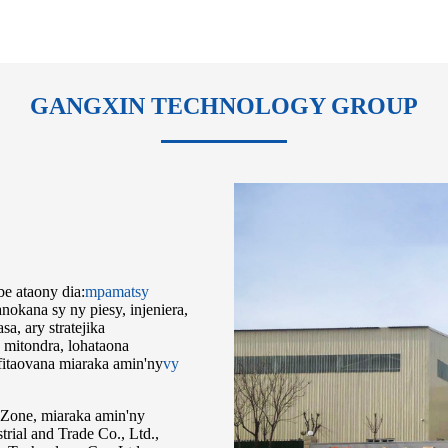
GANGXIN TECHNOLOGY GROUP
ibe ataony dia:
mpamatsy
nokana sy ny piesy, injeniera,
a, ary stratejika
 mitondra, lohataona
vy fitaovana miaraka amin'ny
vy
 Zone, miaraka amin'ny
rial and Trade Co., Ltd.,