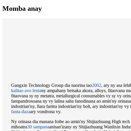
Momba anay
Gangxin Technology Group dia naorina tao
2002
, ary ny asa leh
kalitao avo lenta
ny ampahany betsaka akora, alloys, fitaovana ma
fitaovana sy ny metatra, metallurgical consumables vy sy vy orinas
fampandrosoana ny vy lalina saha fanodinana ao amin'ny orinasa
indostrian'ny, fiara faritra indostrian'ny bolt, ary indostrian'ny 
fanta-daza
ary vondrona vy.
Ny orinasa dia manana foibe ao amin'ny Shijiazhuang High tech
mihoatra
30 sampana
anisan'izany ny Shijiazhuang Wanlixin Indust