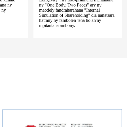
sana ny
ny "One Body, Two Faces" ary ny
a ny
maodely fandraharahana "Internal
Simulation of Shareholding" dia nanatsara
hatrany ny fambolen-tena ho an'ny
mpitantana ambony.