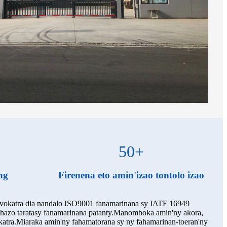
50
+
ng
Firenena eto amin'izao tontolo izao
y vokatra dia nandalo ISO9001 fanamarinana sy IATF 16949
nahazo taratasy fanamarinana patanty.Manomboka amin'ny akora,
vokatra.Miaraka amin'ny fahamatorana sy ny fahamarinan-toeran'ny