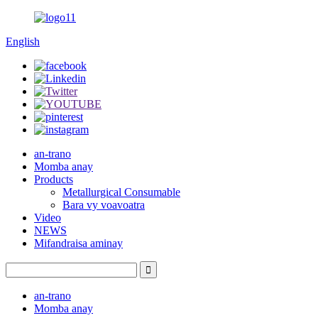
English
an-trano
Momba anay
Products
Metallurgical Consumable
Bara vy voavoatra
Video
NEWS
Mifandraisa aminay
an-trano
Momba anay