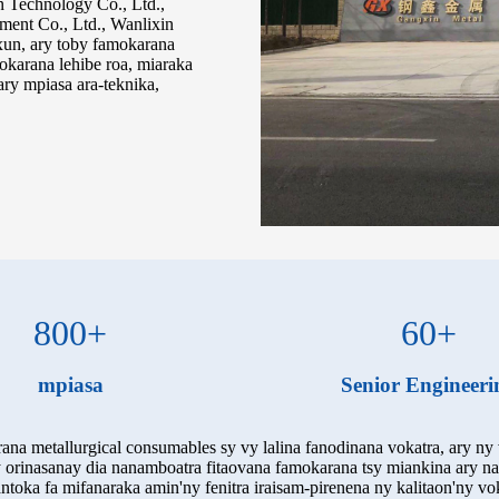
n Technology Co., Ltd.,
ment Co., Ltd., Wanlixin
nxun, ary toby famokarana
karana lehibe roa, miaraka
ary mpiasa ara-teknika,
800
+
60
+
mpiasa
Senior Engineeri
a metallurgical consumables sy vy lalina fanodinana vokatra, ary n
y orinasanay dia nanamboatra fitaovana famokarana tsy miankina ary 
antoka fa mifanaraka amin'ny fenitra iraisam-pirenena ny kalitaon'ny 