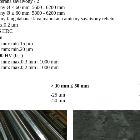
erana savaivony / 2
'ny Ø < 60 mm: 5600 - 6200 mm
'ny Ø ≥ 60 mm: 5800 - 6200 mm
ny fangatahana: lava manokana amin'ny savaivony rehetra
x.0,2 µm
5 HRC
m
 mm: min.15 µm
 mm: min.20 µm
00 HV (0,1)
 mm: max.0,3 mm : 1000 mm
 mm: max.0,2 mm : 1000 mm
> 30 mm ≤ 50 mm
-25 μm
-50 μm