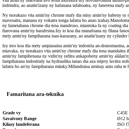
vita amin'ny fitaovana avo lenta indrindra ary novolavolaina tamim-p
indrindra, ao anatin'izany ny hafanana tafahoatra, ny fanerena mafy 
Ny tsorakazo vita amin'ny chrome mafy dia misy amin'ny habeny sy n
mavesatra, manana ny vokatra tonga lafatra ho anao izahay.Manolot
ny fametahana chrome dia tena mandroso, miantoka fa ny coating dia
fiarovana amin'ny harafesina.Izy io koa dia manafoana ny filana fan
mety amin'ny fampiharana isan-karazany, ao anatin'izany ny cylinder h
Izy ireo koa dia mety ampiasaina amin'ny indostria an-dranomasina, 
miavaka, ny tsorakazo vita amin'ny chrome mafy dia tena mandaitra i
amin'ny fampihenana ny vidin'ny rafitra ankapobeny amin'ny alàlan'n
fampiharana indostrialy na hydraulika ianao dia aza mijery lavitra n
lafatra ho an'ny fampiharana mitaky.Mifandraisa aminay anio raha 
Famaritana ara-teknika
Grade vy
C45E 
Savaivony Range
Ø12 h
Kilasy fandeferana
ISO f