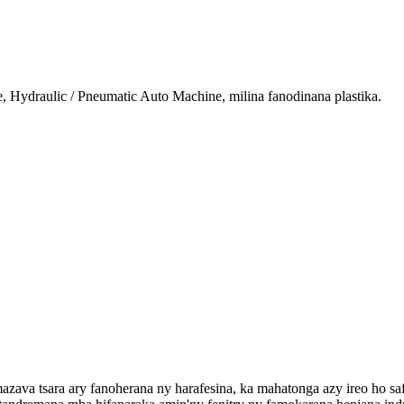
, Hydraulic / Pneumatic Auto Machine, milina fanodinana plastika.
ava tsara ary fanoherana ny harafesina, ka mahatonga azy ireo ho safi