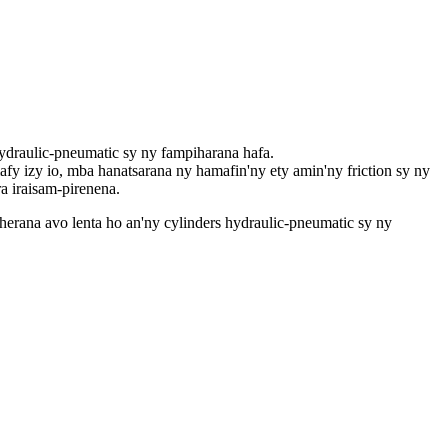
 hydraulic-pneumatic sy ny fampiharana hafa.
 izy io, mba hanatsarana ny hamafin'ny ety amin'ny friction sy ny
a iraisam-pirenena.
oherana avo lenta ho an'ny cylinders hydraulic-pneumatic sy ny