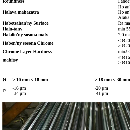
Roundness
Fandef
Ho an
Halava mahazatra
Ho an
Araka 
Habetsahan'ny Surface
Ra ma
Hain-tany
min 5
Halalin'ny sosona mafy
2,0 m
< Ø20
Haben'ny sosona Chrome
≥ Ø20
Chrome Layer Hardness
min.9
≤ Ø16
mahitsy
> Ø16
Ø
> 10 mm ≤ 18 mm
> 18 mm ≤ 30 mm
-16 μm
-20 μm
f7
-34 μm
-41 μm