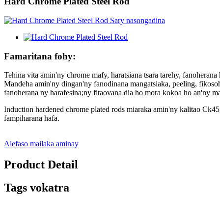
Hard Chrome Plated Steel Rod
Famaritana fohy:
Tehina vita amin'ny chrome mafy, haratsiana tsara tarehy, fanoherana 
Mandeha amin'ny dingan'ny fanodinana mangatsiaka, peeling, fikosoh
fanoherana ny harafesina;ny fitaovana dia ho mora kokoa ho an'ny mac
Induction hardened chrome plated rods miaraka amin'ny kalitao Ck45, 
fampiharana hafa.
Alefaso mailaka aminay
Product Detail
Tags vokatra