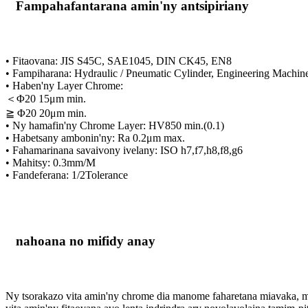
Fampahafantarana amin'ny antsipiriany
• Fitaovana: JIS S45C, SAE1045, DIN CK45, EN8
• Fampiharana: Hydraulic / Pneumatic Cylinder, Engineering Machine
• Haben'ny Layer Chrome:
＜Φ20 15μm min.
≧ Φ20 20μm min.
• Ny hamafin'ny Chrome Layer: HV850 min.(0.1)
• Habetsany ambonin'ny: Ra 0.2μm max.
• Fahamarinana savaivony ivelany: ISO h7,f7,h8,f8,g6
• Mahitsy: 0.3mm/M
• Fandeferana: 1/2Tolerance
nahoana no mifidy anay
Ny tsorakazo vita amin'ny chrome dia manome faharetana miavaka, maz