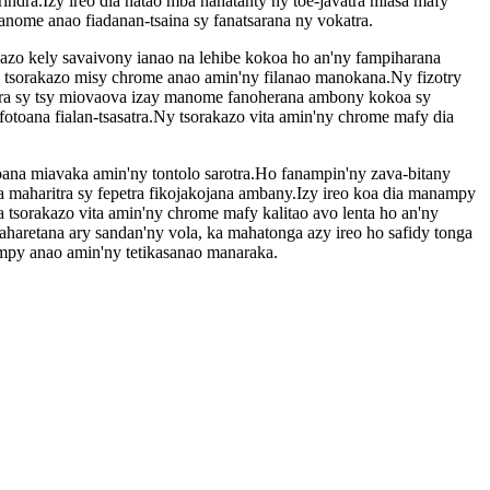
indra.Izy ireo dia natao mba hahatanty ny toe-javatra miasa mafy
manome anao fiadanan-tsaina sy fanatsarana ny vokatra.
azo kely savaivony ianao na lehibe kokoa ho an'ny fampiharana
 tsorakazo misy chrome anao amin'ny filanao manokana.Ny fizotry
indra sy tsy miovaova izay manome fanoherana ambony kokoa sy
fotoana fialan-tsasatra.Ny tsorakazo vita amin'ny chrome mafy dia
oana miavaka amin'ny tontolo sarotra.Ho fanampin'ny zava-bitany
a maharitra sy fepetra fikojakojana ambany.Izy ireo koa dia manampy
 tsorakazo vita amin'ny chrome mafy kalitao avo lenta ho an'ny
aharetana ary sandan'ny vola, ka mahatonga azy ireo ho safidy tonga
mpy anao amin'ny tetikasanao manaraka.