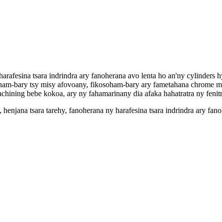
harafesina tsara indrindra ary fanoherana avo lenta ho an'ny cylinders
am-bary tsy misy afovoany, fikosoham-bary ary fametahana chrome mafy
hining bebe kokoa, ary ny fahamarinany dia afaka hahatratra ny fenitr
henjana tsara tarehy, fanoherana ny harafesina tsara indrindra ary fan