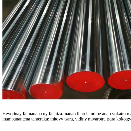
Heverinay fa manana ny fahaiza-manao feno hanome anao vokatra maha
mampanantena tanteraka: mitovy tsara, vidiny mivarotra tsara kokoa;vi