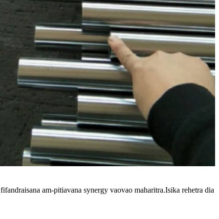
fandraisana am-pitiavana synergy vaovao maharitra.Isika rehetra dia