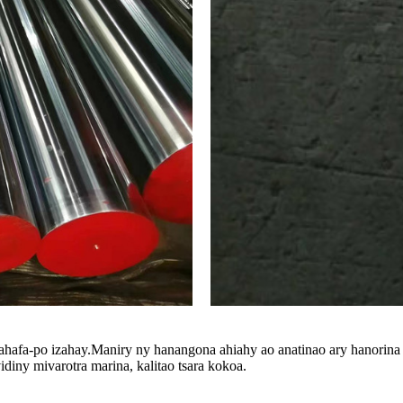
fa-po izahay.Maniry ny hanangona ahiahy ao anatinao ary hanorina fi
diny mivarotra marina, kalitao tsara kokoa.