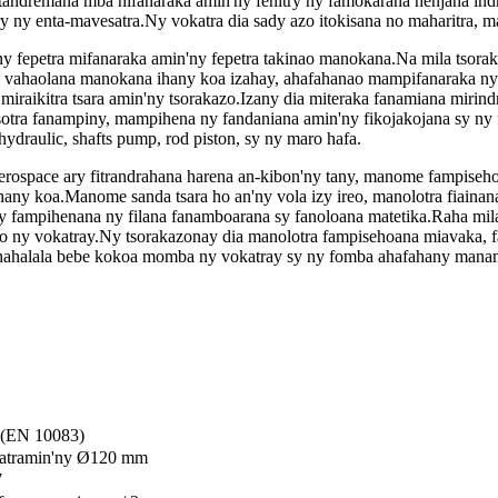
itandremana mba hifanaraka amin'ny fenitry ny famokarana henjana indr
ary ny enta-mavesatra.Ny vokatra dia sady azo itokisana no maharitra, 
y fepetra mifanaraka amin'ny fepetra takinao manokana.Na mila tsorak
ra vahaolana manokana ihany koa izahay, ahafahanao mampifanaraka ny
 miraikitra tsara amin'ny tsorakazo.Izany dia miteraka fanamiana mir
osotra fanampiny, mampihena ny fandaniana amin'ny fikojakojana sy ny 
ydraulic, shafts pump, rod piston, sy ny maro hafa.
aerospace ary fitrandrahana harena an-kibon'ny tany, manome fampiseh
hany koa.Manome sanda tsara ho an'ny vola izy ireo, manolotra fiainan
y fampihenana ny filana fanamboarana sy fanoloana matetika.Raha mila
oho ny vokatray.Ny tsorakazonay dia manolotra fampisehoana miavaka, f
te hahalala bebe kokoa momba ny vokatray sy ny fomba ahafahany mana
(EN 10083)
atramin'ny Ø120 mm
7